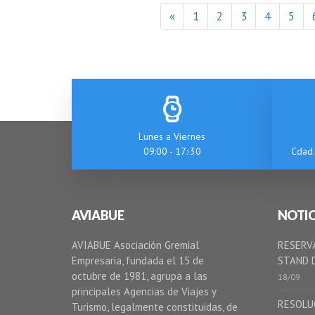
«
1
2
3
4
5
Lunes a Viernes
09:00 - 17:·30
Cdad.
AVIABUE
NOTIC
AVIABUE Asociación Gremial
RESERVÁ
Empresaria, fundada el 15 de
STAND D
octubre de 1981, agrupa a las
18/09
principales Agencias de Viajes y
RESOLU
Turismo, legalmente constituidas, de