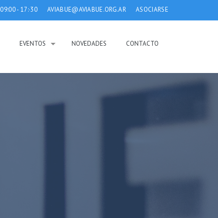
 09:00 - 17:·30
AVIABUE@AVIABUE.ORG.AR
ASOCIARSE
T
EVENTOS
NOVEDADES
CONTACTO