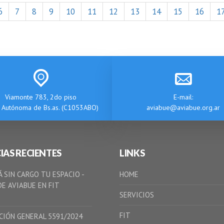
6
7
8
9
10
11
12
13
14
15
16
1
Viamonte 783, 2do piso
E-mail:
 Autónoma de Bs.as. (C1053ABO)
aviabue@aviabue.org.ar
IAS RECIENTES
LINKS
 SIN CARGO TU ESPACIO -
HOME
E AVIABUE EN FIT
SERVICIOS
FIT
CIÓN GENERAL 5591/2024