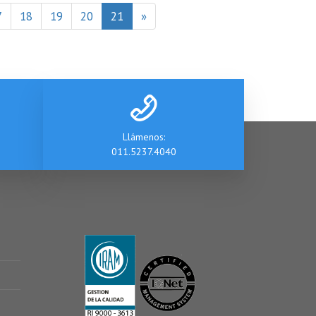
7
18
19
20
21
»
Llámenos:
011.5237.4040